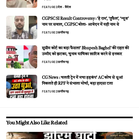
FEATURED
देश - विदेश
CGPSC SI Result Controversy : ‘हे राम’, ‘तुफैल’, ‘न्यूज’
नाम पर सवाल, CGPSC बोला- आवेदन में यही नाम थे
FEATURED
छत्तीसगढ़
सुप्रीम कोर्ट का बड़ा फैसला’ Bhupesh Baghel’ की राहत की
उम्मीद को झटका, चुनाव याचिका खारिज करने से इनकार
FEATURED
छत्तीसगढ़
CG News : चलती ट्रेन में मचा हड़कंप’ AC कोच से धुआं
निकलते ही RPF ने संभाला मोर्चा, बड़ा हादसा टला
FEATURED
छत्तीसगढ़
You Might Also Like Related