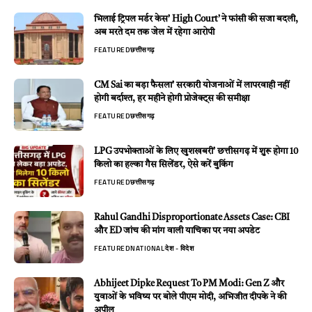
भिलाई ट्रिपल मर्डर केस’ High Court’ ने फांसी की सजा बदली,
अब मरते दम तक जेल में रहेगा आरोपी
FEATURED
छत्तीसगढ़
CM Sai का बड़ा फैसला’ सरकारी योजनाओं में लापरवाही नहीं
होगी बर्दाश्त, हर महीने होगी प्रोजेक्ट्स की समीक्षा
FEATURED
छत्तीसगढ़
LPG उपभोक्ताओं के लिए खुशखबरी’ छत्तीसगढ़ में शुरू होगा 10
किलो का हल्का गैस सिलेंडर, ऐसे करें बुकिंग
FEATURED
छत्तीसगढ़
Rahul Gandhi Disproportionate Assets Case: CBI
और ED जांच की मांग वाली याचिका पर नया अपडेट
FEATURED
NATIONAL
देश - विदेश
Abhijeet Dipke Request To PM Modi: Gen Z और
युवाओं के भविष्य पर बोले पीएम मोदी, अभिजीत दीपके ने की
अपील