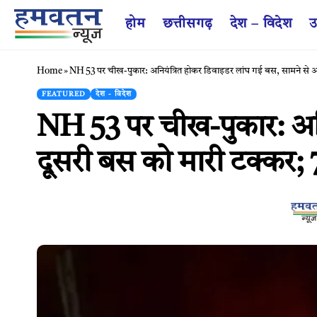
होम
छत्तीसगढ़
देश – विदेश
उ
Home
»
NH 53 पर चीख-पुकार: अनियंत्रित होकर डिवाइडर लांघ गई बस, सामने से आ र
FEATURED
देश - विदेश
NH 53 पर चीख-पुकार: अनि
दूसरी बस को मारी टक्कर; 7