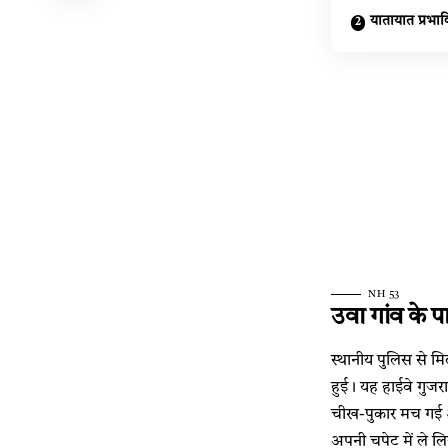
यातायात प्रभा
NH 53
उवा गांव के पा
स्थानीय पुलिस से मि
हुई। यह हाईवे गुजरात 
चीख-पुकार मच गई औ
अपनी चपेट में ले ल