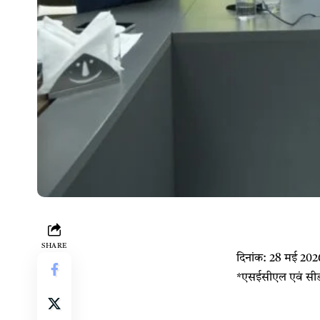
SHARE
दिनांक: 28 मई 202
*एसईसीएल एवं सीडब