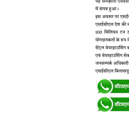
यह समझौता एसईसीएल 
में संपन्न हुआ।
इस अवसर पर एसईसीएल
एसईसीएल देश की बढ़त
100 मिलियन टन उत
योगदानकर्ता के रूप 
सेंट्रल वेयरहाउसिंग
एवं वेयरहाउसिंग सेव
जनसम्पर्क अधिकारी
एसईसीएल बिलासपु