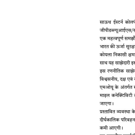
साऊथ ईस्टर्न कोलफ
जीपीडब्ल्यूआईएस/सम
एक महत्वपूर्ण समझौ
भारत की ऊर्जा सुरक्
कोयला निकासी क्षमता 
साथ यह साझेदारी इस
इस रणनीतिक साझेदारी
विश्वसनीय, दक्ष एव
एमओयू के अंतर्गत 
माइल कनेक्टिविटी त
जाएगा।
प्रस्तावित व्यवस्था
दीर्घकालिक परिवहन 
कमी आएगी।