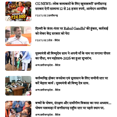
CG NEWS : लोक कलाकारों के लिए खुशखबरी’ छत्तीसगढ़
सरकार देगी सालाना 12 से 24 हजार रुपये, आवेदन आमंत्रित
FEATURED
छत्तीसगढ़
दिल्ली के जंतर-मंतर पर Rahul Gandhi’ की हुंकार, कार्रवाई
को लेकर केंद्र सरकार को घेरा
FEATURED
देश - विदेश
मुख्यमंत्री श्री विष्णुदेव साय ने अपनी माँ के नाम पर लगाया पीपल
का पौधा, वन महोत्सव-2026 का हुआ शुभारंभ.
अन्य
छत्तीसगढ़
देश - विदेश
कर्तव्यनिष्ठ होकर जनसेवा एवं सुशासन के लिए जमीनी स्तर पर
करें बेहतर कार्य : मुख्यमंत्री श्री विष्णु देव साय.
अन्य
छत्तीसगढ़
देश - विदेश
बच्चों के पोषण, संरक्षण और सर्वांगीण विकास का नया अध्याय…
पोषण पखवाड़ा में छत्तीसगढ़ राष्ट्रीय स्तर पर पहले स्थान पर.
अन्य
छत्तीसगढ़
देश - विदेश