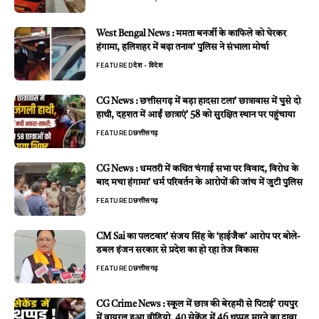
West Bengal News : ममता बनर्जी के काफिले को घेरकर
हंगामा, हलिशहर में बढ़ा तनाव’ पुलिस ने संभाला मोर्चा
FEATURED
देश - विदेश
CG News : छत्तीसगढ़ में बड़ा हादसा टला’ छात्रावास में घुसे दो
हाथी, दहशत में आईं छात्राएं’ 58 को सुरक्षित स्थान पर पहुंचाया
FEATURED
छत्तीसगढ़
CG News : धमतरी में कथित चंगाई सभा पर विवाद, विरोध के
बाद मचा हंगामा’ धर्म परिवर्तन के आरोपों की जांच में जुटी पुलिस
FEATURED
छत्तीसगढ़
CM Sai का पलटवार’ संजय सिंह के ‘हाईजैक’ आरोप पर बोले-
डबल इंजन सरकार से प्रदेश का हो रहा तेज विकास
FEATURED
छत्तीसगढ़
CG Crime News : स्कूल में छात्र की बेरहमी से पिटाई’ रायपुर
में वायरल हुआ वीडियो, 40 सेकेंड में 46 थप्पड़ मारने का दावा