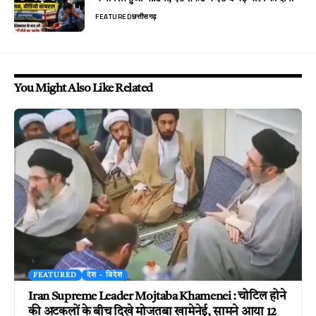
FEATURED
छत्तीसगढ़
You Might Also Like Related
FEATURED
देश - विदेश
Iran Supreme Leader Mojtaba Khamenei : चोटिल होने
की अटकलों के बीच दिखे मोजतबा खामेनेई, सामने आया 12