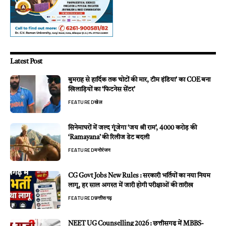
Latest Post
बुमराह से हार्दिक तक चोटों की मार, टीम इंडिया’ का COE बना
खिलाड़ियों का ‘फिटनेस सेंटर’
FEATURED
खेल
सिनेमाघरों में जल्द गूंजेगा ‘जय श्री राम’, 4000 करोड़ की
‘Ramayana’ की रिलीज डेट बदली
FEATURED
मनोरंजन
CG Govt Jobs New Rules : सरकारी भर्तियों का नया नियम
लागू, हर साल अगस्त में जारी होगी परीक्षाओं की तारीख
FEATURED
छत्तीसगढ़
NEET UG Counselling 2026 : छत्तीसगढ़ में MBBS-