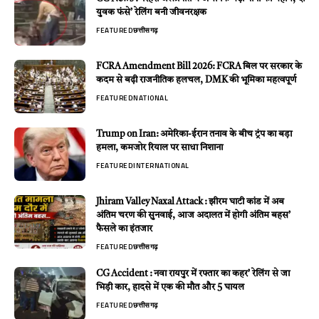
युवक फंसे’ रेलिंग बनी जीवनरक्षक
FEATURED
छत्तीसगढ़
FCRA Amendment Bill 2026: FCRA बिल पर सरकार के
कदम से बढ़ी राजनीतिक हलचल, DMK की भूमिका महत्वपूर्ण
FEATURED
NATIONAL
Trump on Iran: अमेरिका-ईरान तनाव के बीच ट्रंप का बड़ा
हमला, कमजोर रियाल पर साधा निशाना
FEATURED
INTERNATIONAL
Jhiram Valley Naxal Attack : झीरम घाटी कांड में अब
अंतिम चरण की सुनवाई, आज अदालत में होगी अंतिम बहस’
फैसले का इंतजार
FEATURED
छत्तीसगढ़
CG Accident : नवा रायपुर में रफ्तार का कहर’ रेलिंग से जा
भिड़ी कार, हादसे में एक की मौत और 5 घायल
FEATURED
छत्तीसगढ़