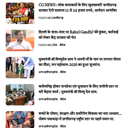
CG NEWS : लोक कलाकारों के लिए खुशखबरी’ छत्तीसगढ़
सरकार देगी सालाना 12 से 24 हजार रुपये, आवेदन आमंत्रित
FEATURED
छत्तीसगढ़
दिल्ली के जंतर-मंतर पर Rahul Gandhi’ की हुंकार, कार्रवाई
को लेकर केंद्र सरकार को घेरा
FEATURED
देश - विदेश
मुख्यमंत्री श्री विष्णुदेव साय ने अपनी माँ के नाम पर लगाया पीपल
का पौधा, वन महोत्सव-2026 का हुआ शुभारंभ.
अन्य
छत्तीसगढ़
देश - विदेश
कर्तव्यनिष्ठ होकर जनसेवा एवं सुशासन के लिए जमीनी स्तर पर
करें बेहतर कार्य : मुख्यमंत्री श्री विष्णु देव साय.
अन्य
छत्तीसगढ़
देश - विदेश
बच्चों के पोषण, संरक्षण और सर्वांगीण विकास का नया अध्याय…
पोषण पखवाड़ा में छत्तीसगढ़ राष्ट्रीय स्तर पर पहले स्थान पर.
अन्य
छत्तीसगढ़
देश - विदेश