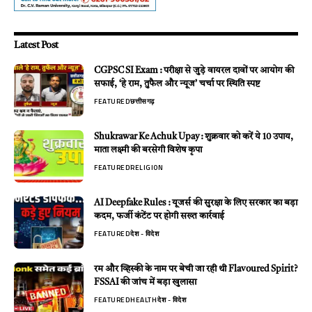
Latest Post
CGPSC SI Exam : परीक्षा से जुड़े वायरल दावों पर आयोग की
सफाई, ‘हे राम, तुफैल और न्यूज’ चर्चा पर स्थिति स्पष्ट
FEATURED
छत्तीसगढ़
Shukrawar Ke Achuk Upay : शुक्रवार को करें ये 10 उपाय,
माता लक्ष्मी की बरसेगी विशेष कृपा
FEATURED
RELIGION
AI Deepfake Rules : यूजर्स की सुरक्षा के लिए सरकार का बड़ा
कदम, फर्जी कंटेंट पर होगी सख्त कार्रवाई
FEATURED
देश - विदेश
रम और व्हिस्की के नाम पर बेची जा रही थी Flavoured Spirit?
FSSAI की जांच में बड़ा खुलासा
FEATURED
HEALTH
देश - विदेश