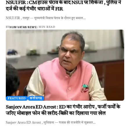
NSUI FIR : CM हाउस घेराव के बाद NSUI पर शिकंजा , पुलिस ने
दर्ज की कई गंभीर धाराओं में FIR
NSUI FIR , रायपुर — मुख्यमंत्री निवास घेराव के दौरान हुए बवाल…
HUM VATAN NEWS
BY
3 MIN READ
FEATURED
छत्तीसगढ़
Sanjeev Arora ED Arrest : ED का गंभीर आरोप , फर्जी फर्मों के
जरिए मोबाइल फोन की खरीद-बिक्री का दिखाया गया खेल
Sanjeev Arora ED Arrest , लुधियाना — पंजाब की राजनीति में शुक्रवार…