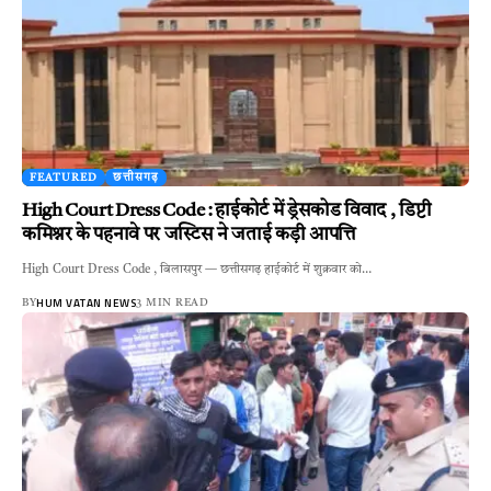
FEATURED
छत्तीसगढ़
High Court Dress Code : हाईकोर्ट में ड्रेसकोड विवाद , डिप्टी
कमिश्नर के पहनावे पर जस्टिस ने जताई कड़ी आपत्ति
High Court Dress Code , बिलासपुर — छत्तीसगढ़ हाईकोर्ट में शुक्रवार को…
HUM VATAN NEWS
BY
3 MIN READ