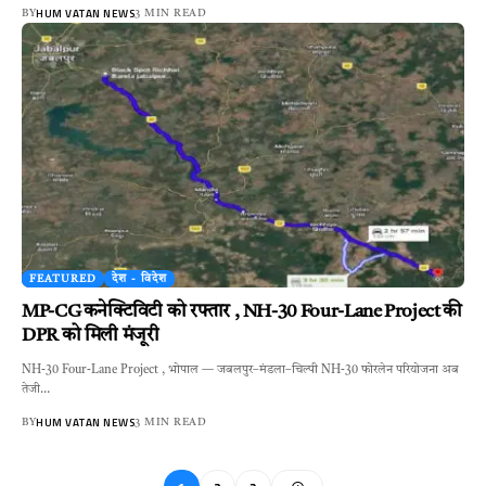
HUM VATAN NEWS
BY
3 MIN READ
FEATURED
देश - विदेश
MP-CG कनेक्टिविटी को रफ्तार , NH-30 Four-Lane Project की
DPR को मिली मंजूरी
NH-30 Four-Lane Project , भोपाल — जबलपुर–मंडला–चिल्पी NH-30 फोरलेन परियोजना अब
तेजी…
HUM VATAN NEWS
BY
3 MIN READ