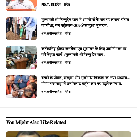
FEATURED
देश - विदेश
मुख्यमंत्री श्री विष्णुदेव साय ने अपनी माँ के नाम पर लगाया पीपल
का पौधा, वन महोत्सव-2026 का हुआ शुभारंभ.
अन्य
छत्तीसगढ़
देश - विदेश
कर्तव्यनिष्ठ होकर जनसेवा एवं सुशासन के लिए जमीनी स्तर पर
करें बेहतर कार्य : मुख्यमंत्री श्री विष्णु देव साय.
अन्य
छत्तीसगढ़
देश - विदेश
बच्चों के पोषण, संरक्षण और सर्वांगीण विकास का नया अध्याय…
पोषण पखवाड़ा में छत्तीसगढ़ राष्ट्रीय स्तर पर पहले स्थान पर.
अन्य
छत्तीसगढ़
देश - विदेश
You Might Also Like Related