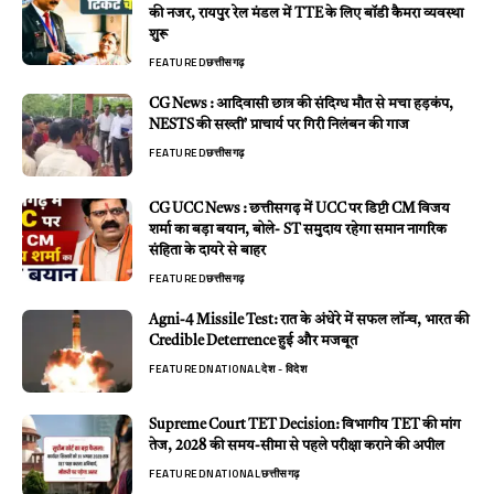
की नजर, रायपुर रेल मंडल में TTE के लिए बॉडी कैमरा व्यवस्था
शुरू
FEATURED
छत्तीसगढ़
CG News : आदिवासी छात्र की संदिग्ध मौत से मचा हड़कंप,
NESTS की सख्ती’ प्राचार्य पर गिरी निलंबन की गाज
FEATURED
छत्तीसगढ़
CG UCC News : छत्तीसगढ़ में UCC पर डिप्टी CM विजय
शर्मा का बड़ा बयान, बोले- ST समुदाय रहेगा समान नागरिक
संहिता के दायरे से बाहर
FEATURED
छत्तीसगढ़
Agni-4 Missile Test: रात के अंधेरे में सफल लॉन्च, भारत की
Credible Deterrence हुई और मजबूत
FEATURED
NATIONAL
देश - विदेश
Supreme Court TET Decision: विभागीय TET की मांग
तेज, 2028 की समय-सीमा से पहले परीक्षा कराने की अपील
FEATURED
NATIONAL
छत्तीसगढ़