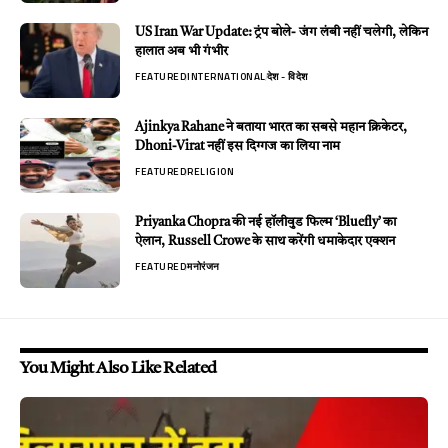
US Iran War Update: ट्रंप बोले- जंग लंबी नहीं चलेगी, लेकिन
हालात अब भी गंभीर
FEATURED
INTERNATIONAL
देश - विदेश
Ajinkya Rahane ने बताया भारत का सबसे महान क्रिकेटर,
Dhoni-Virat नहीं इस दिग्गज का लिया नाम
FEATURED
RELIGION
Priyanka Chopra की नई हॉलीवुड फिल्म ‘Bluefly’ का
ऐलान, Russell Crowe के साथ करेंगी धमाकेदार एक्शन
FEATURED
मनोरंजन
You Might Also Like Related