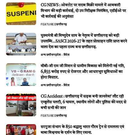
CG NEWS : ओवररेट पर शराब बिक्री मामले में आबकारी
विभाग की बड़ी कार्रवाई, दो उप निरीक्षक निलंबित, एडीईओ पर
भी कार्रवाई की अनुशंसा
FEATURED
छत्तीसगढ़
मुख्यमंत्री श्री विष्णुदेव साय के नेतृत्व में छत्तीसगढ़ को बड़ी
उपलब्धि…SASCI 2026-27 के तहत प्रोत्साहन राशि प्राप्त करने
वाला देश का पहला राज्य बना छत्तीसगढ़.
अन्य
छत्तीसगढ़
देश - विदेश
वीबी-जी राम जी मिशन से ग्रामीण विकास को मिलेगी नई गति,
6,855 करोड़ रुपए से रोजगार और आधारभूत सुविधाओं का
होगा विस्तार.
अन्य
छत्तीसगढ़
देश - विदेश
CG Accident : छत्तीसगढ़ में सड़क बनी जानलेवा’ लौट रही
एम्बुलेंस पलटी, 6 घायल, स्थानीय लोगों और पुलिस की मदद से
बची सभी की जान
FEATURED
छत्तीसगढ़
सरगुजा संभाग के 850 श्रद्धालु भारत गौरव ट्रेन से रामलला एवं
बाबा विश्वनाथ के दर्शन के लिए रवाना.